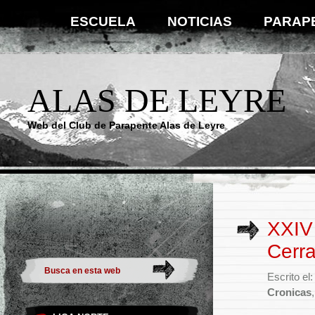
ESCUELA
NOTICIAS
PARAP
ALAS DE LEYRE
Web del Club de Parapente Alas de Leyre
XXIV
Cerr
Escrito el
Cronicas