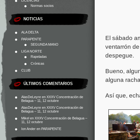
LICENCIAS
Normas socios
NOTICIAS
ALA DELTA
El sábado am
PARAPENTE
SEGUNDA MANO
ventarrón de 
LIGA NORTE
despegue.
Rapeladas
Crónicas
Bueno, algun
CLUB
alguna rach
ÚLTIMOS COMENTARIOS
Así que, ech
AlasDeLeyre
en
XXXV Concentración de
Belagua – 11, 12 octubre
AlasDeLeyre
en
XXXV Concentración de
Belagua – 11, 12 octubre
Mikel
en
XXXV Concentración de Belagua –
11, 12 octubre
Ion Ander
en
PARAPENTE