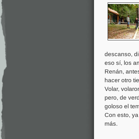
descanso, di
eso sí, los 
Renán, antes
hacer otro ti
Volar, volaro
pero, de ver
goloso el te
Con esto, ya
más.