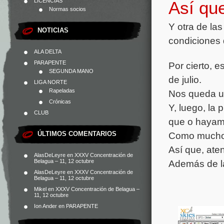
LICENCIAS
Así qu
Normas socios
Y otra de la
NOTICIAS
condiciones d
ALA DELTA
PARAPENTE
Por cierto, 
SEGUNDA MANO
de julio.
LIGA NORTE
Rapeladas
Nos queda un 
Crónicas
Y, luego, la 
CLUB
que o hayam
ÚLTIMOS COMENTARIOS
Como mucho,
Así que, ate
AlasDeLeyre
en
XXXV Concentración de
Belagua – 11, 12 octubre
Además de la
AlasDeLeyre
en
XXXV Concentración de
Belagua – 11, 12 octubre
Mikel
en
XXXV Concentración de Belagua –
11, 12 octubre
Ion Ander
en
PARAPENTE