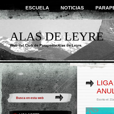
ESCUELA
NOTICIAS
PARAP
ALAS DE LEYRE
Web del Club de Parapente Alas de Leyre
LIGA
ANU
Escrito el: 2