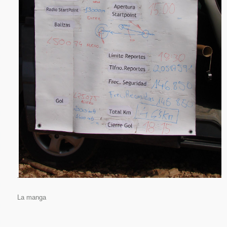
.
La manga