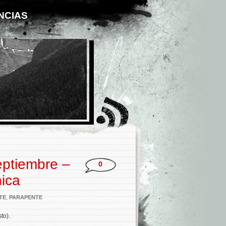
NCIAS
*
eptiembre –
0
ica
TE
,
PARAPENTE
to).