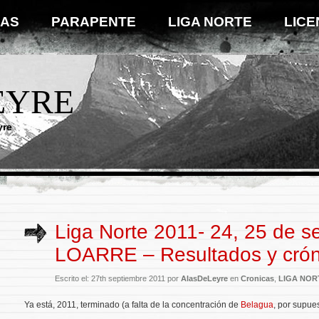
IAS
PARAPENTE
LIGA NORTE
LICE
EYRE
yre
Liga Norte 2011- 24, 25 de s
LOARRE – Resultados y crón
Escrito el: 27th septiembre 2011 por
AlasDeLeyre
en
Cronicas
,
LIGA NOR
Ya está, 2011, terminado (a falta de la concentración de
Belagua
, por supues