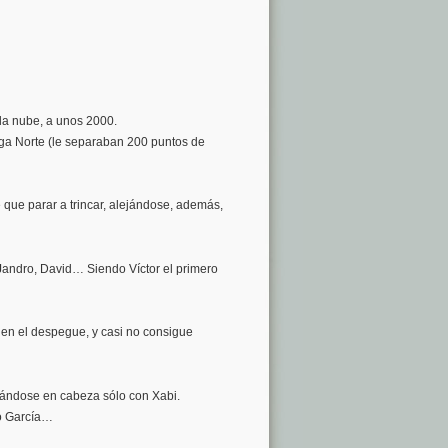
la nube, a unos 2000.
Liga Norte (le separaban 200 puntos de
 que parar a trincar, alejándose, además,
, Jandro, David… Siendo Víctor el primero
 en el despegue, y casi no consigue
edándose en cabeza sólo con Xabi.
go García…