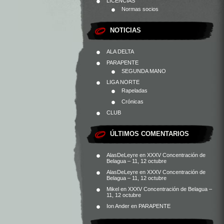
LICENCIAS
Normas socios
NOTICIAS
ALA DELTA
PARAPENTE
SEGUNDA MANO
LIGA NORTE
Rapeladas
Crónicas
CLUB
ÚLTIMOS COMENTARIOS
AlasDeLeyre
en
XXXV Concentración de
Belagua – 11, 12 octubre
AlasDeLeyre
en
XXXV Concentración de
Belagua – 11, 12 octubre
Mikel
en
XXXV Concentración de Belagua –
11, 12 octubre
Ion Ander
en
PARAPENTE