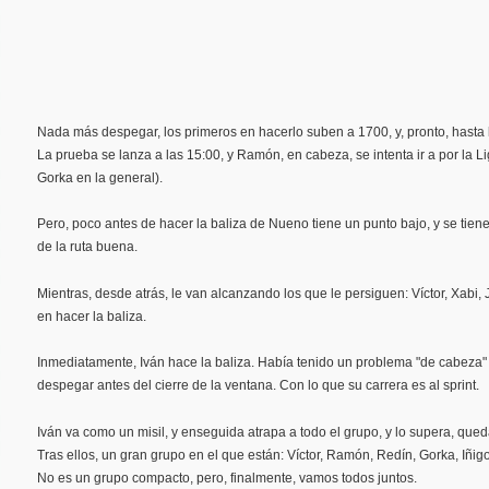
Nada más despegar, los primeros en hacerlo suben a 1700, y, pronto, hasta 
La prueba se lanza a las 15:00, y Ramón, en cabeza, se intenta ir a por la 
Gorka en la general).
Pero, poco antes de hacer la baliza de Nueno tiene un punto bajo, y se tiene
de la ruta buena.
Mientras, desde atrás, le van alcanzando los que le persiguen: Víctor, Xabi
en hacer la baliza.
Inmediatamente, Iván hace la baliza. Había tenido un problema "de cabeza"
despegar antes del cierre de la ventana. Con lo que su carrera es al sprint.
Iván va como un misil, y enseguida atrapa a todo el grupo, y lo supera, qu
Tras ellos, un gran grupo en el que están: Víctor, Ramón, Redín, Gorka, Iñi
No es un grupo compacto, pero, finalmente, vamos todos juntos.