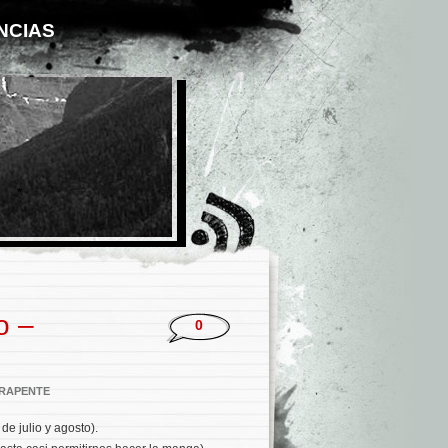
NCIAS
*
o –
0
RAPENTE
de julio y agosto).