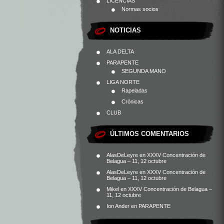
LICENCIAS
Normas socios
NOTICIAS
ALA DELTA
PARAPENTE
SEGUNDA MANO
LIGA NORTE
Rapeladas
Crónicas
CLUB
ÚLTIMOS COMENTARIOS
AlasDeLeyre
en
XXXV Concentración de
Belagua – 11, 12 octubre
AlasDeLeyre
en
XXXV Concentración de
Belagua – 11, 12 octubre
Mikel
en
XXXV Concentración de Belagua –
11, 12 octubre
Ion Ander
en
PARAPENTE