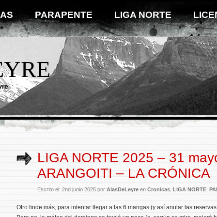
IAS
PARAPENTE
LIGA NORTE
LICE
EYRE
yre
LIGA NORTE 2025 – 31 may
ARANGOITI – LA CRÓNICA
Escrito el: 2nd junio 2025 por
AlasDeLeyre
en
Cronicas
,
LIGA NORTE
,
PA
Otro finde más, para intentar llegar a las 6 mangas (y así anular las reservas 