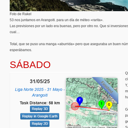
Foto de Rakel
53 nos juntamos en Arangoiti. para un día de méteo «rarita».
Las previsiones por un lado era buenas, pero por otro no. Que si inversiones, 
cual…
Total, que se puso una manga «aburrida» pero que aseguraba un buen núme
esperábamos.
SÁBADO
Q
c
Y
m
h
G
p
g
S