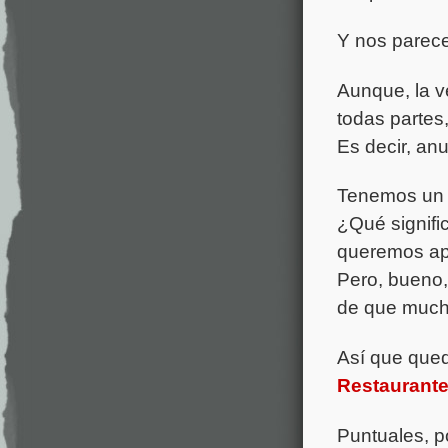
Y nos parece
Aunque, la v
todas partes
Es decir, an
Tenemos un h
¿Qué signifi
queremos apr
Pero, bueno,
de que much
Así que qu
Restaurante
Puntuales, p