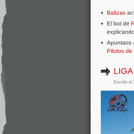
Balizas
ac
El bot de
R
explicand
Apuntaos 
Pilotos de
LIGA
Escrito el