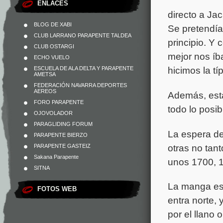
ENLACES
directo a Ja
BLOG DE XABI
Se pretendía
CLUB LARRANO PARAPENTE TALDEA
principio. Y
CLUB OSTARGI
mejor nos íb
ECHO VUELO
hicimos la típ
ESCUELA DE ALA DELTA Y PARAPENTE
AMETSA
FEDERACIÓN NAVARRA DEPORTES
AEREOS
Además, está
FORO PARAPENTE
todo lo posib
OJOVOLADOR
PARAGLIDING FORUM
La espera de
PARAPENTE BIERZO
otras no tan
PARAPENTE GASTEIZ
Sakana Parapente
unos 1700, 
SITNA
La manga est
FOTOS WEB
entra norte,
por el llano 