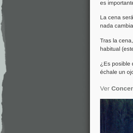
es important
La cena será
nada cambia,
Tras la cena,
habitual (es
¿Es posible 
échale un oj
Ver
Concen