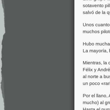
sotavento pi
salvó de la 
Unos cuantos
muchos pilot
Hubo muchas 
La mayoría, h
Mientras, la
Félix y Andr
al norte a bu
un poco «rari
Por el llano,
mucho) al gr
Hasta el pun