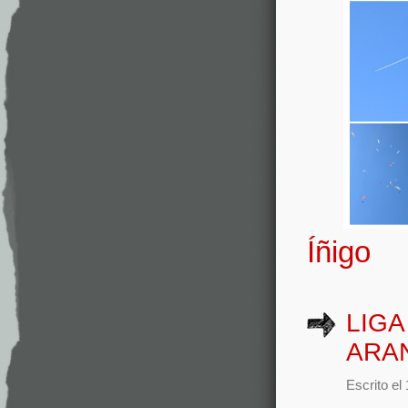
Íñigo
LIGA
ARA
Escrito el