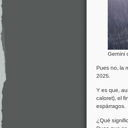
Gemini d
Pues no, la m
2025.
Y es que, au
caloret), el 
espárragos.
¿Qué signifi