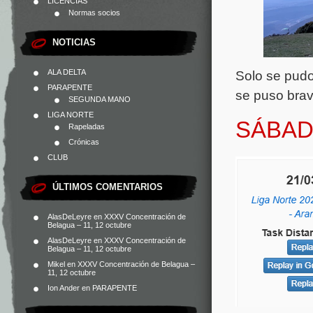
LICENCIAS
Normas socios
NOTICIAS
ALA DELTA
Solo se pudo
PARAPENTE
se puso brav
SEGUNDA MANO
LIGA NORTE
SÁBA
Rapeladas
Crónicas
CLUB
ÚLTIMOS COMENTARIOS
AlasDeLeyre
en
XXXV Concentración de
Belagua – 11, 12 octubre
AlasDeLeyre
en
XXXV Concentración de
Belagua – 11, 12 octubre
Mikel
en
XXXV Concentración de Belagua –
11, 12 octubre
Ion Ander
en
PARAPENTE