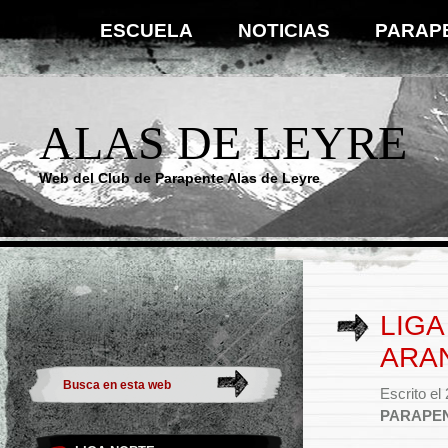
ESCUELA
NOTICIAS
PARAP
ALAS DE LEYRE
Web del Club de Parapente Alas de Leyre
LIGA
ARAN
Escrito el
PARAPE