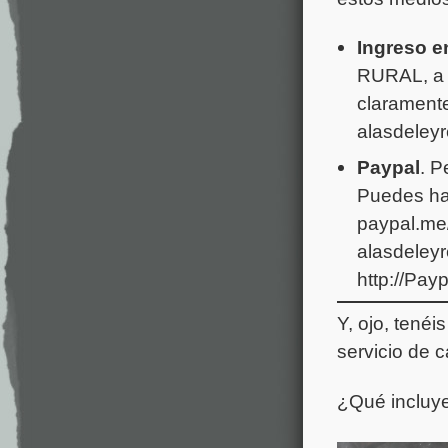
Ingreso e
RURAL, a n
claramente
alasdeley
Paypal
. P
Puedes hac
paypal.me/
alasdeleyr
http://Pay
Y, ojo, tenéi
servicio de c
¿Qué incluye