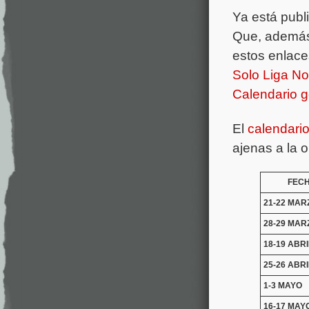
Ya está publ
Que, además,
estos enlace
Solo Liga No
Calendario g
El
calendari
ajenas a la o
FEC
21-22 MAR
28-29 MAR
18-19 ABRI
25-26 ABRI
1-3 MAYO
16-17 MAY