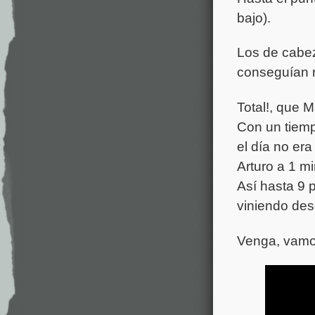
bajo).
Los de cabez
conseguían r
Total!, que M
Con un tiemp
el día no er
Arturo a 1 m
Así hasta 9 p
viniendo des
Venga, vamo