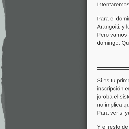
Intentaremos 
Para el domi
Arangoiti, y
Pero vamos a
domingo. Qu
Si es tu pri
inscripción 
joroba el sis
no implica q
Para ver si y
Y el resto de