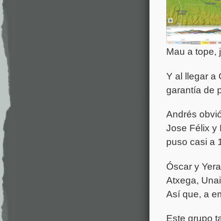
Mau a tope, 
Y al llegar a
garantía de 
Andrés obvió
Jose Félix y
puso casi a 
Óscar y Yeray
Atxega, Unai
Así que, a e
Este grupo ta