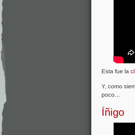
Esta fue la
c
Y, como siem
poco…
Íñigo