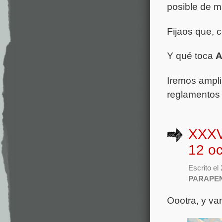
posible de 
Fijaos que, 
Y qué toca
Iremos ampli
reglamentos 
XXXV
12 oc
Escrito e
PARAPE
Oootra, y va