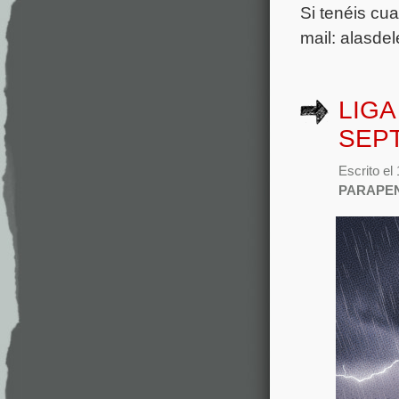
Si tenéis cu
mail: alasd
LIGA
SEP
Escrito el
PARAPE