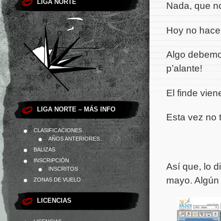
LIGA NORTE
Nada, que no
Hoy no hace 
Algo debemos
p’alante!
El finde vie
LIGA NORTE – MÁS INFO
Esta vez no 
CLASIFICACIONES
AÑOS ANTERIORES..
BALIZAS
INSCRIPCIÓN
Así que, lo d
INSCRITOS
mayo. Algún 
ZONAS DE VUELO
LICENCIAS