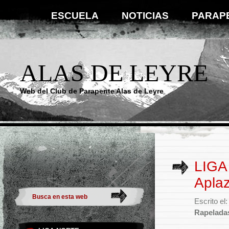
ESCUELA
NOTICIAS
PARAP
ALAS DE LEYRE
Web del Club de Parapente Alas de Leyre
LIGA
Apla
Escrito el
Rapelada