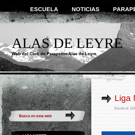
ESCUELA
NOTICIAS
PARAP
ALAS DE LEYRE
Web del Club de Parapente Alas de Leyre
Liga 
Escrito el: 11