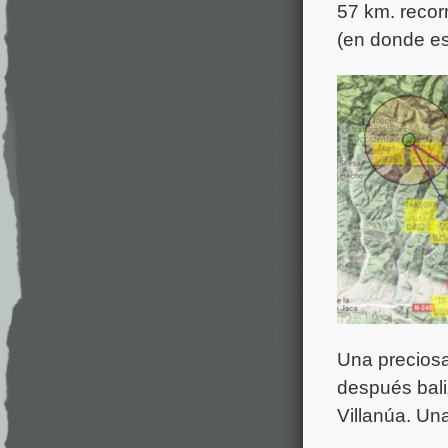
57 km. recorr
(en donde es
Una preciosa
después bali
Villanúa. Un