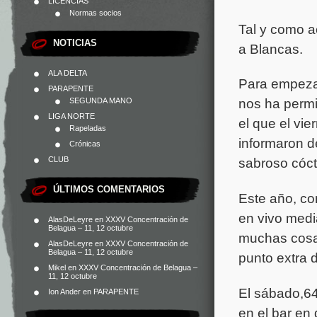
LICENCIAS
Normas socios
Tal y como 
NOTICIAS
a Blancas.
ALA DELTA
Para empezar,
PARAPENTE
nos ha permi
SEGUNDA MANO
LIGA NORTE
el que el vie
Rapeladas
informaron d
Crónicas
CLUB
sabroso cóct
ÚLTIMOS COMENTARIOS
Este año, c
en vivo medi
AlasDeLeyre
en
XXXV Concentración de
Belagua – 11, 12 octubre
muchas cosas
AlasDeLeyre
en
XXXV Concentración de
Belagua – 11, 12 octubre
punto extra d
Mikel
en
XXXV Concentración de Belagua –
11, 12 octubre
El sábado,64
Ion Ander
en
PARAPENTE
en el bar en