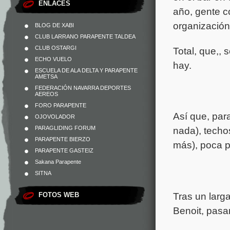
ENLACES
año, gente co
organización
BLOG DE XABI
CLUB LARRANO PARAPENTE TALDEA
CLUB OSTARGI
Total, que,,
ECHO VUELO
hay.
ESCUELA DE ALA DELTA Y PARAPENTE
AMETSA
FEDERACIÓN NAVARRA DEPORTES
AEREOS
FORO PARAPENTE
Así que, par
OJOVOLADOR
PARAGLIDING FORUM
nada), techo
PARAPENTE BIERZO
más), poca p
PARAPENTE GASTEIZ
Sakana Parapente
SITNA
Tras un larg
FOTOS WEB
Benoit, pasa