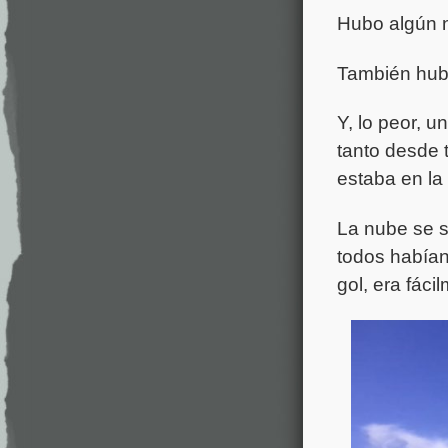
Hubo algún n
También hub
Y, lo peor, u
tanto desde 
estaba en la 
La nube se so
todos habían
gol, era fáci