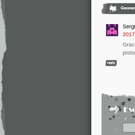
Serg
2017
Graci
pisto