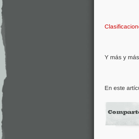
Clasificacio
Y más y má
En este artí